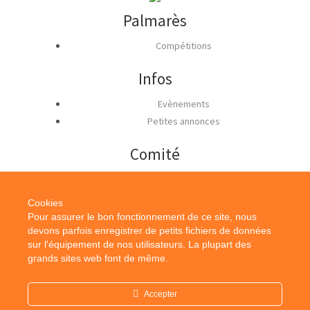
Palmarès
Compétitions
Infos
Evènements
Petites annonces
Comité
Actions techniques
Cookies
Infos
Pour assurer le bon fonctionnement de ce site, nous
devons parfois enregistrer de petits fichiers de données
Contact
sur l'équipement de nos utilisateurs. La plupart des
Mentions Légales
grands sites web font de même.
Accepter
Réalisation GYMNEO.COM
|
Contact
|
Partenaires
|
Mentions Légales