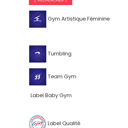
[ RECHERCHER ]
Gym Artistique Féminine
Tumbling
Team Gym
Label Baby Gym
Label Qualité