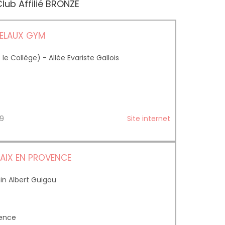
lub Affilié BRONZE
VELAUX GYM
e Collège) - Allée Evariste Gallois
 49
Site internet
AIX EN PROVENCE
in Albert Guigou
vence