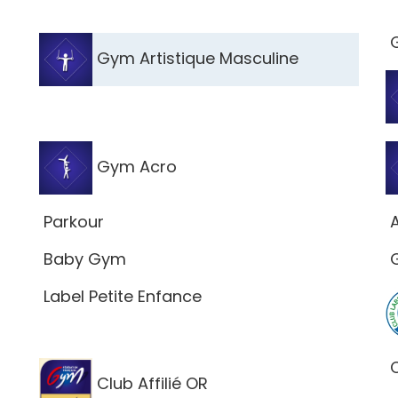
G
Gym Artistique Masculine
Gym Acro
Parkour
A
Baby Gym
G
Label Petite Enfance
C
Club Affilié OR