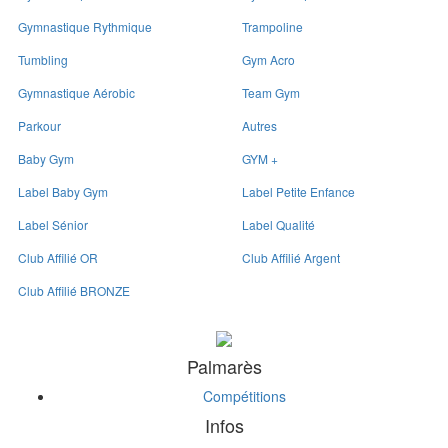
Gymnastique Rythmique
Trampoline
Tumbling
Gym Acro
Gymnastique Aérobic
Team Gym
Parkour
Autres
Baby Gym
GYM +
Label Baby Gym
Label Petite Enfance
Label Sénior
Label Qualité
Club Affilié OR
Club Affilié Argent
Club Affilié BRONZE
Palmarès
Compétitions
Infos