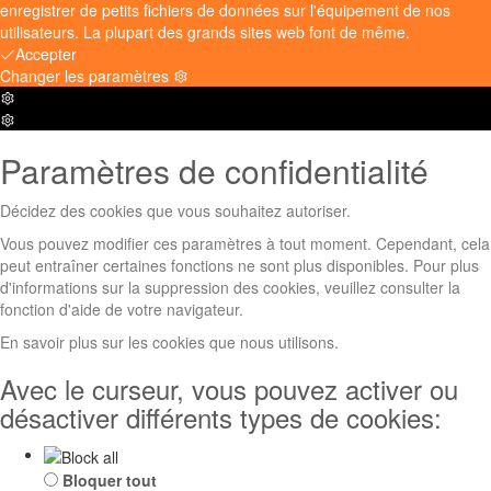
enregistrer de petits fichiers de données sur l'équipement de nos
utilisateurs. La plupart des grands sites web font de même.
Accepter
Changer les paramètres
Paramètres
de
Paramètres
la
de
Paramètres de confidentialité
boîte
la
à
boîte
cookies
à
Décidez des cookies que vous souhaitez autoriser.
cookies
Vous pouvez modifier ces paramètres à tout moment. Cependant, cela
peut entraîner certaines fonctions ne sont plus disponibles. Pour plus
d'informations sur la suppression des cookies, veuillez consulter la
fonction d'aide de votre navigateur.
En savoir plus sur les cookies que nous utilisons.
Avec le curseur, vous pouvez activer ou
désactiver différents types de cookies:
Bloquer tout