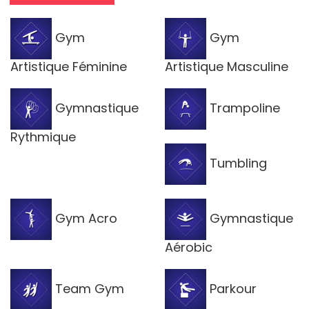
Gym
Gym
Artistique Féminine
Artistique Masculine
Gymnastique
Trampoline
Rythmique
Tumbling
Gym Acro
Gymnastique
Aérobic
Team Gym
Parkour