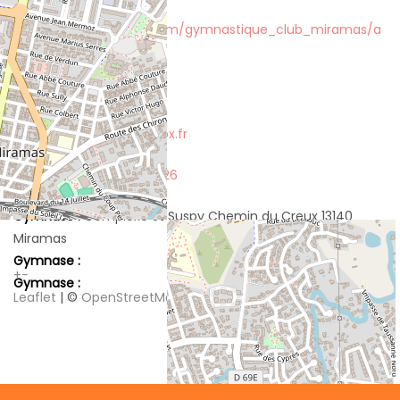
Site Internet :
http://club.quomodo.com/gymnastique_club_miramas/a
ccueil.html
Contact :
Email :
gcmiramas1@bbox.fr
Telephone :
09 83 62 61 26
Gymnase :
Complexe St Suspy Chemin du Creux 13140
Miramas
Gymnase :
+
−
Gymnase :
Leaflet
| ©
OpenStreetMap
contributors