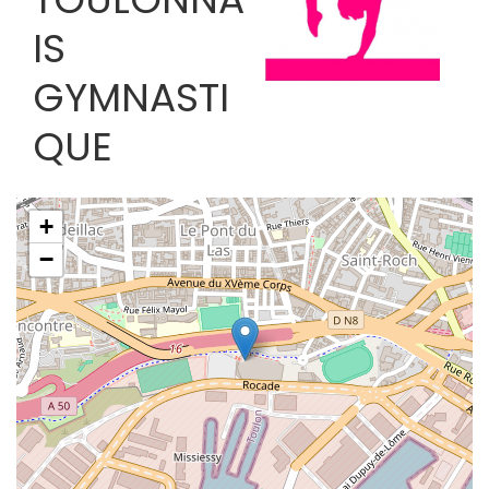
IS
GYMNASTI
QUE
+
−