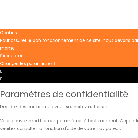
Cookies
Pour assurer le bon fonctionnement de ce site, nous devons parfo
même.
Accepter
Changer les paramètres
P
a
P
r
a
Paramètres de confidentialité
a
r
m
a
Décidez des cookies que vous souhaitez autoriser.
è
m
t
è
Vous pouvez modifier ces paramètres à tout moment. Cependant, 
r
t
veuillez consulter la fonction d'aide de votre navigateur.
e
r